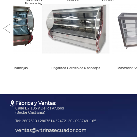
Fábrica y Ventas:
Calle E7 135 y De los Arupos
(Sector Cristianía)
Tel: 2807613 / 2807614 / 2472130 / 0987491165
ventas@vitrinasecuador.com