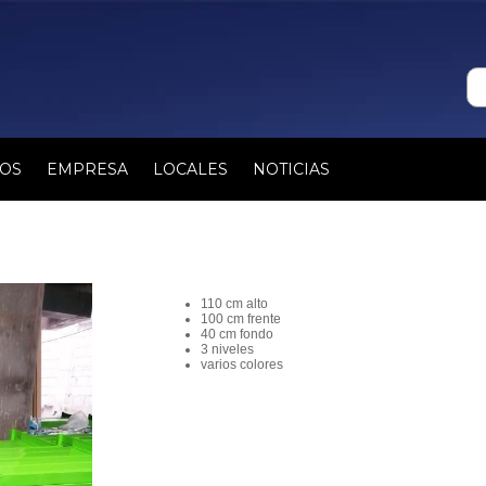
IOS
EMPRESA
LOCALES
NOTICIAS
110 cm alto
100 cm frente
40 cm fondo
3 niveles
varios colores